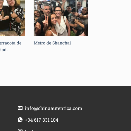
erracota de
Metro de Shanghai
dad.
info@chinaautentica.com
+34 617 831 104