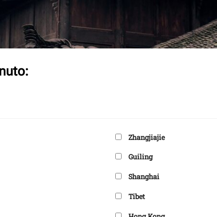
inuto:
Zhangjiajie
Guiling
Shanghai
Tibet
Hong Kong